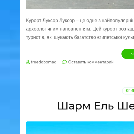
Курорт Луксор Луксор – це одне з найпопулярні
археологічним наповненням. Цей курорт розташо
туристів, які шукають багатство єгипетської куль
Ч
на
freedobomag
Оставить комментарий
Курорт
Луксор
у
Єгипті
ЄГИ
Шарм Ель Шей