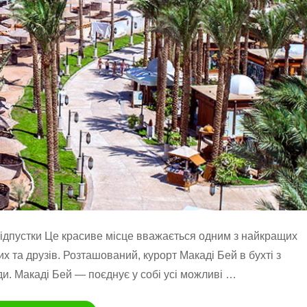
відпустки Це красиве місце вважається одним з найкращих
их та друзів. Розташований, курорт Макаді Бей в бухті з
и. Макаді Бей — поєднує у собі усі можливі …