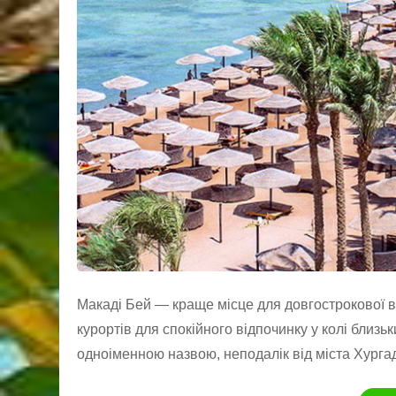
Макаді Бей — краще місце для довгострокової 
курортів для спокійного відпочинку у колі близьк
одноіменною назвою, неподалік від міста Хургад