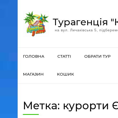
Перейти
к
содержимому
Турагенція "
(нажмите
на вул. Личаківська 5, підберем
Enter)
ГОЛОВНА
СТАТТІ
ОБРАТИ ТУР
МАГАЗИН
КОШИК
Метка:
курорти 