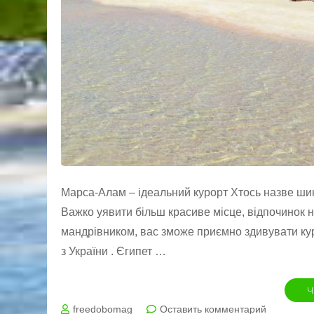
Марса-Алам – ідеальний курорт Хтось назве ши
Важко уявити більш красиве місце, відпочинок н
мандрівником, вас зможе приємно здивувати ку
з України . Єгипет …
Ч
на
freedobomag
Оставить комментарий