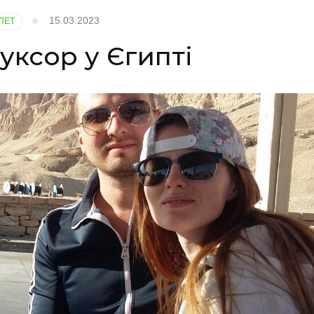
15.03.2023
ПЕТ
уксор у Єгипті