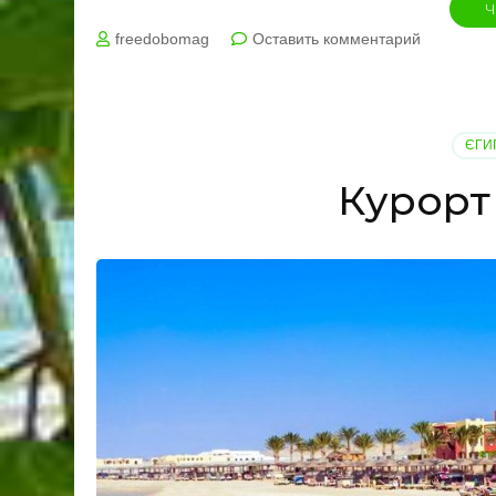
Ч
на
freedobomag
Оставить комментарий
Курорт
Макаді
Бей,
Єгипет
ЄГИ
Курорт