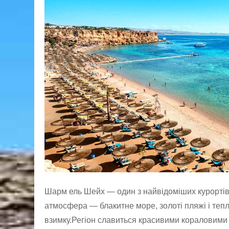
Шарм ель Шейх — один з найвідоміших курортів 
атмосфера — блакитне море, золоті пляжі і теп
взимку.Регіон славиться красивими кораловими р