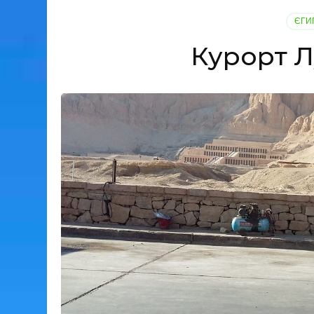
ЄГИ
Курорт Л