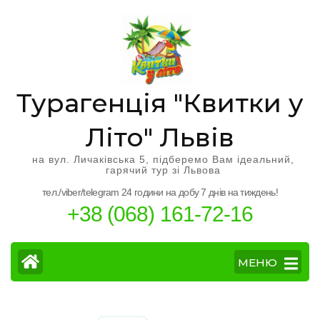
Перейти
к
содержимому
(нажмите
Enter)
Турагенція "Квитки у
Літо" Львів
на вул. Личаківська 5, підберемо Вам ідеальний,
гарячий тур зі Львова
тел./viber/telegram 24 години на добу 7 днів на тиждень!
+38 (068) 161-72-16
МЕНЮ