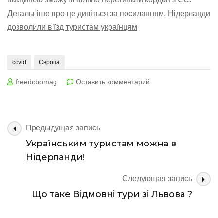
Детальніше про це дивіться за посиланням.
Нідерланди
дозволили в’їзд туристам українцям
covid
Європа
на
freedobomag
Оставить комментарий
Чому
туристів
з
України
Навигация
Предыдущая запись
не
по
Українським туристам можна в
пускають
записям
в
Нідерланди!
ЄС?
Следующая запись
Що таке Відмовні тури зі Львова ?