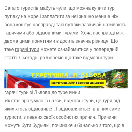
Багато туристів мабуть чули, що можна купити тур
путівку на море і заплатити за неї значно менше ніж
вона коштує насправді такі путівки зазвичай називають
гарячими або відмовними турами. Хоча насправді між
двома цими поняттями є досить значна різниця. Що
таке
гарячі тури
можете ознайомитися у попередній
статті. Сьогодні розберемо що таке відмовні тури.
гарячі тури зі Львова до туреччини
Як стає зрозуміло із назви, відмовні тури, це тури від
яких хтось відмовився. І відмовляються від них саме
туристи, з певних своїх особистих причин. Причини
можуть бути будь-які, починаючи банально з того, що в