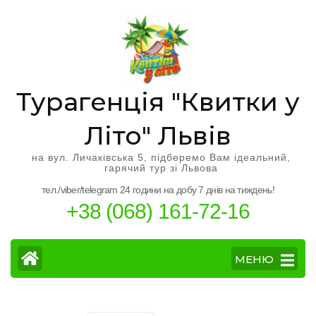
Перейти
к
содержимому
(нажмите
Enter)
Турагенція "Квитки у
Літо" Львів
на вул. Личаківська 5, підберемо Вам ідеальний,
гарячий тур зі Львова
тел./viber/telegram 24 години на добу 7 днів на тиждень!
+38 (068) 161-72-16
МЕНЮ