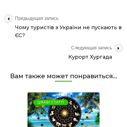
таке
Відмовні
тури
Навигация
Предыдущая запись
зі
по
Чому туристів з України не пускають в
Львова
записям
?
ЄС?
Следующая запись
Курорт Хургада
Вам также может понравиться...
ЦІКАВІ СТАТТІ