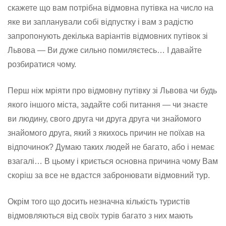
скажете що вам потрібна відмовна путівка на число на
яке ви запланували собі відпустку і вам з радістю
запропонують декілька варіантів відмовних путівок зі
Львова — Ви дуже сильно помиляєтесь… І давайте
розбиратися чому.
Перш ніж мріяти про відмовну путівку зі Львова чи будь
якого іншого міста, задайте собі питання — чи знаєте
ви людину, свого друга чи друга друга чи знайомого
знайомого друга, який з якихось причин не поїхав на
відпочинок? Думаю таких людей не багато, або і немає
взагалі… В цьому і криється основна причина чому Вам
скоріш за все не вдастся забронювати відмовний тур.
Окрім того що досить незначна кількість туристів
відмовляються від своїх турів багато з них мають