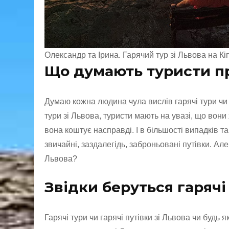
Олександр та Ірина. Гарячий тур зі Львова на Кіпр
Що думають туристи пр
Думаю кожна людина чула вислів гарячі тури чи 
тури зі Львова, туристи мають на увазі, що вони
вона коштує насправді. І в більшості випадків т
звичайні, заздалегідь, заброньовані путівки. Але
Львова?
Звідки беруться гарячі
Гарячі тури чи гарячі путівки зі Львова чи будь 