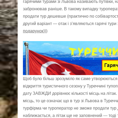
гарячими турами зі Львова називають путівки, на
забронював раніше. В такому випадку туроперат
продати тур дешевше (практично по собівартост
другий варіант — отак і з’являються гарячі тури
подарунок
)))
Щоб було більш зрозуміло як саме утворюються 
відкриття туристичного сезону у Туреччині тупоп
дату ЗАВЖДИ дорівнює кількості місць на літак. 
місць, то це означає що в тур зі Львова в Туре
турфірма чи туроператор не зможе продати тур д
наближається, а літак ще не заповнений — тоді