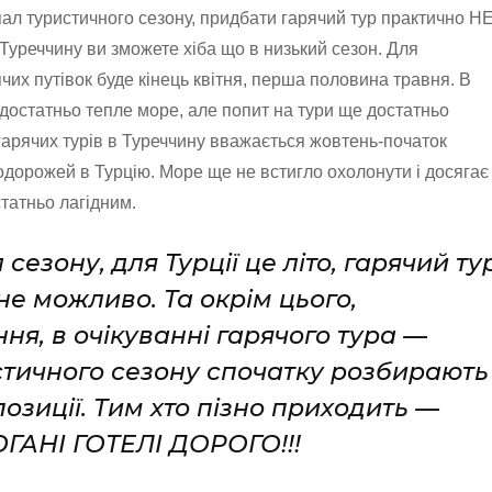
пал туристичного сезону, придбати гарячий тур практично Н
Туреччину ви зможете хіба що в низький сезон. Для
их путівок буде кінець квітня, перша половина травня. В
 достатньо тепле море, але попит на тури ще достатньо
гарячих турів в Туреччину вважається жовтень-початок
одорожей в Турцію. Море ще не встигло охолонути і досягає
статньо лагідним.
сезону, для Турції це літо, гарячий ту
не можливо. Та окрім цього,
я, в очікуванні гарячого тура —
стичного сезону спочатку розбирають
зиції. Тим хто пізно приходить —
ОГАНІ ГОТЕЛІ ДОРОГО!!!