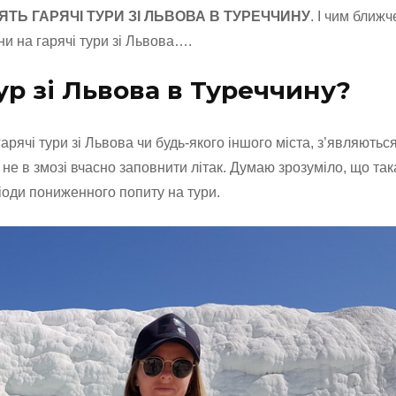
ТЬ ГАРЯЧІ ТУРИ ЗІ ЛЬВОВА В ТУРЕЧЧИНУ
. І чим ближч
и на гарячі тури зі Львова….
ур зі Львова в Туреччину?
арячі тури зі Львова чи будь-якого іншого міста, з’являються
 не в змозі вчасно заповнити літак. Думаю зрозуміло, що так
іоди пониженного попиту на тури.