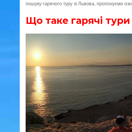
пошуку гарячого туру зі Львова, пропонуємо оз
Що таке гарячі тури 