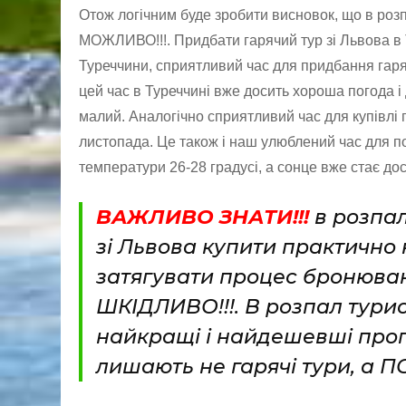
Отож логічним буде зробити висновок, що в роз
МОЖЛИВО!!!. Придбати гарячий тур зі Львова в 
Туреччини, сприятливий час для придбання гаряч
цей час в Туреччині вже досить хороша погода і
малий. Аналогічно сприятливий час для купівлі 
листопада. Це також і наш улюблений час для п
температури 26-28 градусі, а сонце вже стає до
ВАЖЛИВО ЗНАТИ!!!
в розпал 
зі Львова купити практично 
затягувати процес бронюванн
ШКІДЛИВО!!!. В розпал тури
найкращі і найдешевші пропо
лишають не гарячі тури, а П