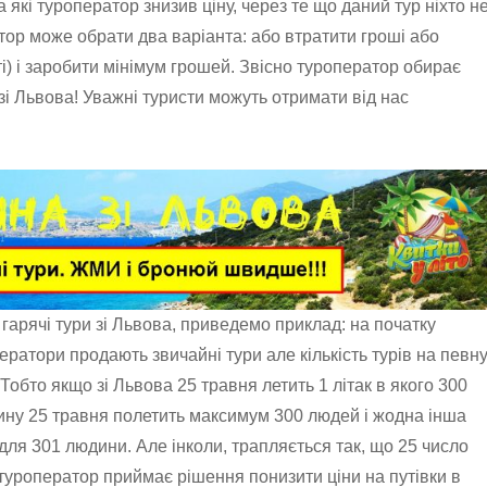
 які туроператор знизив ціну, через те що даний тур ніхто н
ор може обрати два варіанта: або втратити гроші або
і) і заробити мінімум грошей. Звісно туроператор обирає
 зі Львова! Уважні туристи можуть отримати від нас
гарячі тури зі Львова, приведемо приклад: на початку
ератори продають звичайні тури але кількість турів на певн
Тобто якщо зі Львова 25 травня летить 1 літак в якого 300
ччину 25 травня полетить максимум 300 людей і жодна інша
ля 301 людини. Але інколи, трапляється так, що 25 число
 туроператор приймає рішення понизити ціни на путівки в