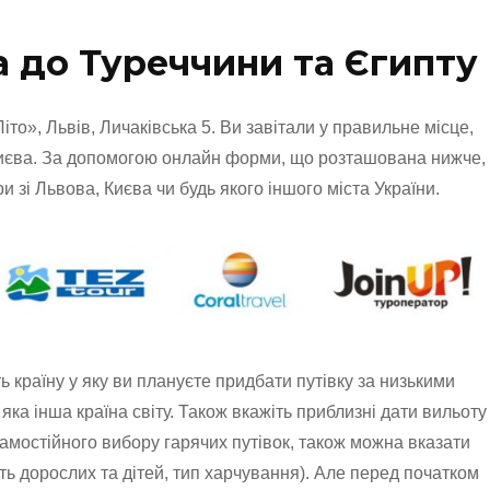
ва до Туреччини та Єгипту
іто», Львів, Личаківська 5. Ви завітали у правильне місце,
 Києва. За допомогою онлайн форми, що розташована нижче,
ри зі Львова, Києва чи будь якого іншого міста України.
ь країну у яку ви плануєте придбати путівку за низькими
яка інша країна світу. Також вкажіть приблизні дати вильоту
і самостійного вибору гарячих путівок, також можна вказати
сть дорослих та дітей, тип харчування). Але перед початком