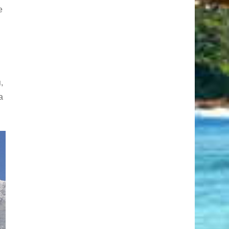
е
,
а