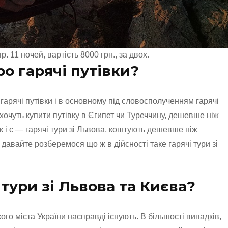
. 11 ночей, вартість 8000 грн., за двох.
о гарячі путівки?
гарячі путівки і в основному під словосполученням гарячі
 хочуть купити путівку в Єгипет чи Туреччину, дешевше ніж
ак і є — гарячі тури зі Львова, коштують дешевше ніж
 давайте розберемося що ж в дійсності таке гарячі тури зі
 тури зі Львова та Києва?
якого міста України насправді існують. В більшості випадків,