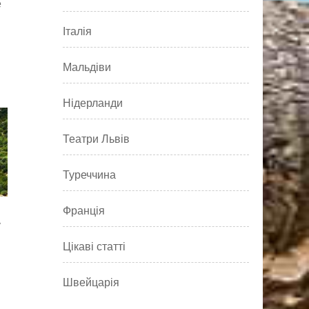
е
Італія
Мальдіви
Нідерланди
Театри Львів
Туреччина
Франція
у
Цікаві статті
Швейцарія