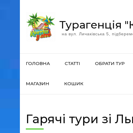
Перейти
к
содержимому
Турагенція "
(нажмите
на вул. Личаківська 5, підберем
Enter)
ГОЛОВНА
СТАТТІ
ОБРАТИ ТУР
МАГАЗИН
КОШИК
Гарячі тури зі Л