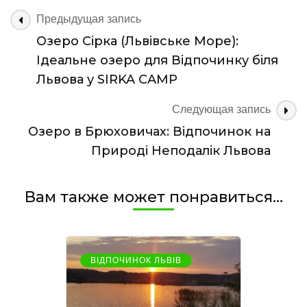
на
Навигация
Предыдущая запись
Озері
по
Озеро Сірка (Львівське Море):
Сірка
записям
біля
Ідеальне озеро для Відпочинку біля
Львова
Львова у SIRKA CAMP
Следующая запись
Озеро в Брюховичах: Відпочинок на
Природі Неподалік Львова
Вам также может понравиться...
ВІДПОЧИНОК ЛЬВІВ