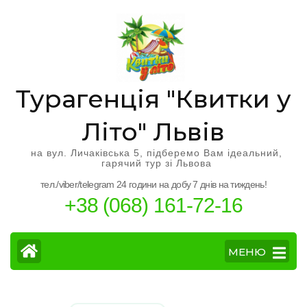
Перейти
к
содержимому
(нажмите
Enter)
Турагенція "Квитки у
Літо" Львів
на вул. Личаківська 5, підберемо Вам ідеальний,
гарячий тур зі Львова
тел./viber/telegram 24 години на добу 7 днів на тиждень!
+38 (068) 161-72-16
МЕНЮ