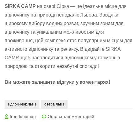
SIRKA CAMP
на озері Сірка — це ідеальне місце для
відпочинку на природі неподалік Львова. Завдяки
широкому вибору водних розваг, зручним зонам для
відпочинку та унікальним можливостям для
проживання, цей комплекс стає популярним місцем для
активного відпочинку та релаксу. Відвідайте SIRKA
CAMP, щоб насолодитися відпочинком у гармонії з
природою та створити незабутні спогади!
Ви можете залишити відгуки у коментарях!
відпочинок Львів
озера Львів
на
freedobomag
Оставить комментарий
SIRKA
CAMP:
Відпочинок