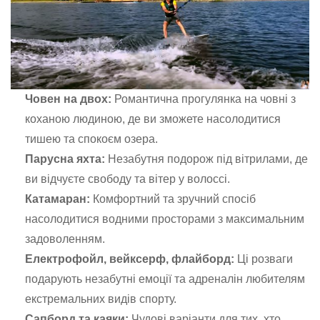
Човен на двох:
Романтична прогулянка на човні з
коханою людиною, де ви зможете насолодитися
тишею та спокоєм озера.
Парусна яхта:
Незабутня подорож під вітрилами, де
ви відчуєте свободу та вітер у волоссі.
Катамаран:
Комфортний та зручний спосіб
насолодитися водними просторами з максимальним
задоволенням.
Електрофойл, вейксерф, флайборд:
Ці розваги
подарують незабутні емоції та адреналін любителям
екстремальних видів спорту.
Сапборд та каяки:
Чудові варіанти для тих, хто