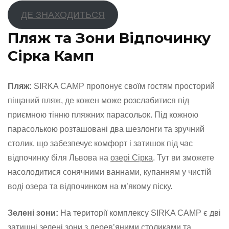
ДЕ ЗНАХОДИТЬСЯ
Пляж та Зони Відпочинку
Сірка Камп
Пляж:
SIRKA CAMP пропонує своїм гостям просторий
піщаний пляж, де кожен може розслабитися під
приємною тінню пляжних парасольок. Під кожною
парасолькою розташовані два шезлонги та зручний
столик, що забезпечує комфорт і затишок під час
відпочинку біля Львова на
озері Сірка
. Тут ви зможете
насолодитися сонячними ваннами, купанням у чистій
воді озера та відпочинком на м’якому піску.
Зелені зони:
На території комплексу SIRKA CAMP є дві
затишні зелені зони з дерев’яними столиками та