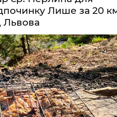
дпочинку Лише за 20 к
д Львова