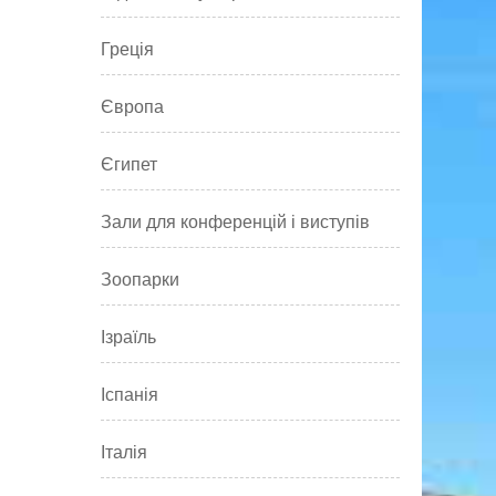
Греція
Європа
Єгипет
Зали для конференцій і виступів
Зоопарки
Ізраїль
Іспанія
Італія