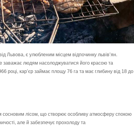
ід Львова, є улюбленим місцем відпочинку львів’ян.
 не заважає людям насолоджуватися його красою та
966 році, кар’єр займає площу 76 га та має глибину від 18 до
тим сосновим лісом, що створює особливу атмосферу спокою
ичості, але й забезпечує прохолоду та