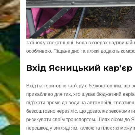
затінок у спекотні дні. Вода в озерах надзвичайн
особливою. Піщане дно та пляжі додають комфор
Вхід Ясницький кар’єр 
Вхід на територію кар’єру є безкоштовним, що 
привабливо для тих, хто шукає бюджетний варіан
під’їхати прямо до води на автомобілі, сплативш
безкоштовно через ліс, що дозволяє зекономити
ризикувати своїм транспортом. Шлях лісом до 
перешкод у вигляді ям, калюж та гілок які мож