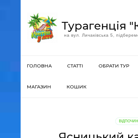
Перейти
к
содержимому
Турагенція "
(нажмите
на вул. Личаківська 5, підберем
Enter)
ГОЛОВНА
СТАТТІ
ОБРАТИ ТУР
МАГАЗИН
КОШИК
ВІДПОЧИН
Ясницький ка