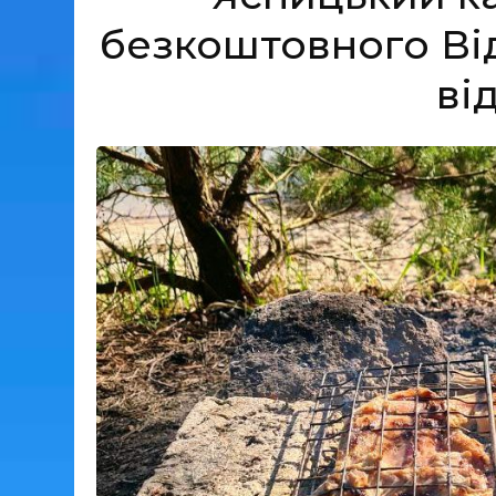
безкоштовного Ві
ві