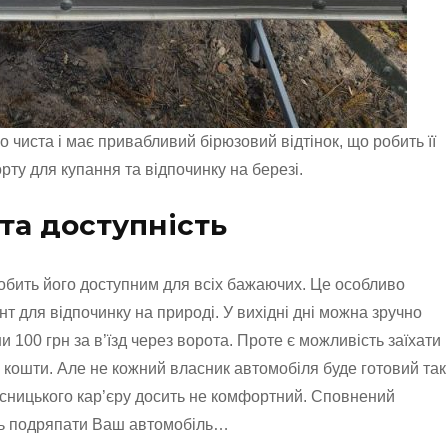
о чиста і має привабливий бірюзовий відтінок, що робить її
ту для купання та відпочинку на березі.
та доступність
робить його доступним для всіх бажаючих. Це особливо
т для відпочинку на природі. У вихідні дні можна зручно
и 100 грн за в’їзд через ворота. Проте є можливість заїхати
 кошти. Але не кожний власник автомобіля буде готовий так
Ясницького кар’єру досить не комфортний. Сповнений
уть подряпати Ваш автомобіль…