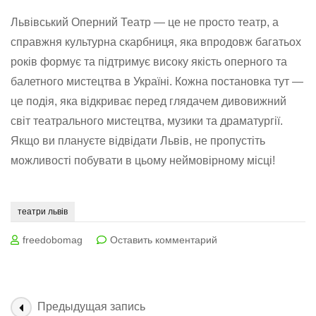
Львівський Оперний Театр — це не просто театр, а
справжня культурна скарбниця, яка впродовж багатьох
років формує та підтримує високу якість оперного та
балетного мистецтва в Україні. Кожна постановка тут —
це подія, яка відкриває перед глядачем дивовижний
світ театрального мистецтва, музики та драматургії.
Якщо ви плануєте відвідати Львів, не пропустіть
можливості побувати в цьому неймовірному місці!
театри львів
на
freedobomag
Оставить комментарий
Львівський
Оперний
Театр
м.
Навигация
Предыдущая запись
Львів