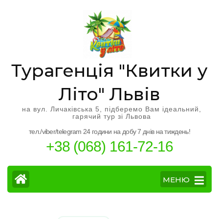
Перейти
к
содержимому
(нажмите
Enter)
Турагенція "Квитки у
Літо" Львів
на вул. Личаківська 5, підберемо Вам ідеальний,
гарячий тур зі Львова
тел./viber/telegram 24 години на добу 7 днів на тиждень!
+38 (068) 161-72-16
МЕНЮ