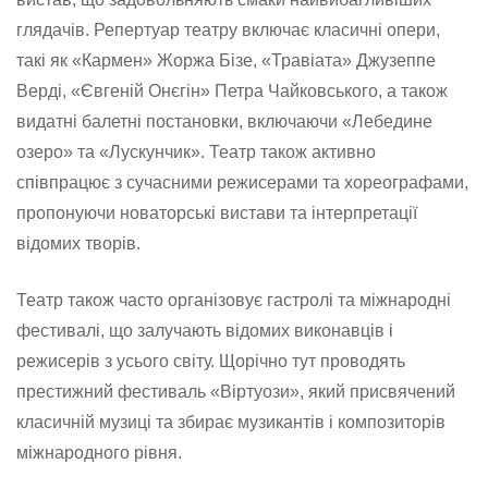
глядачів. Репертуар театру включає класичні опери,
такі як «Кармен» Жоржа Бізе, «Травіата» Джузеппе
Верді, «Євгеній Онєгін» Петра Чайковського, а також
видатні балетні постановки, включаючи «Лебедине
озеро» та «Лускунчик». Театр також активно
співпрацює з сучасними режисерами та хореографами,
пропонуючи новаторські вистави та інтерпретації
відомих творів.
Театр також часто організовує гастролі та міжнародні
фестивалі, що залучають відомих виконавців і
режисерів з усього світу. Щорічно тут проводять
престижний фестиваль «Віртуози», який присвячений
класичній музиці та збирає музикантів і композиторів
міжнародного рівня.