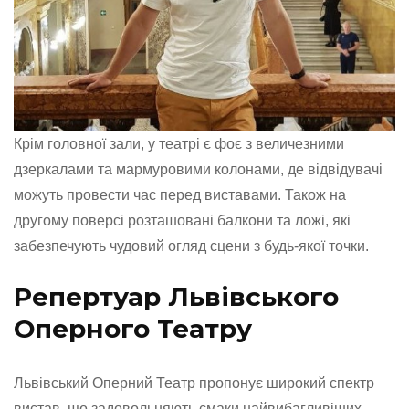
Крім головної зали, у театрі є фоє з величезними
дзеркалами та мармуровими колонами, де відвідувачі
можуть провести час перед виставами. Також на
другому поверсі розташовані балкони та ложі, які
забезпечують чудовий огляд сцени з будь-якої точки.
Репертуар Львівського
Оперного Театру
Львівський Оперний Театр пропонує широкий спектр
вистав, що задовольняють смаки найвибагливіших