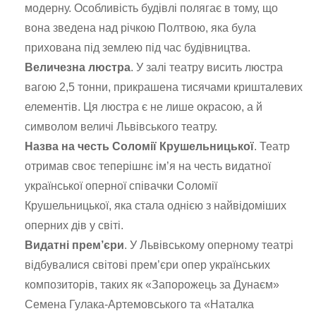
модерну. Особливість будівлі полягає в тому, що
вона зведена над річкою Полтвою, яка була
прихована під землею під час будівництва.
Величезна люстра
. У залі театру висить люстра
вагою 2,5 тонни, прикрашена тисячами кришталевих
елементів. Ця люстра є не лише окрасою, а й
символом величі Львівського театру.
Назва на честь Соломії Крушельницької
. Театр
отримав своє теперішнє ім’я на честь видатної
української оперної співачки Соломії
Крушельницької, яка стала однією з найвідоміших
оперних дів у світі.
Видатні прем’єри
. У Львівському оперному театрі
відбувалися світові прем’єри опер українських
композиторів, таких як «Запорожець за Дунаєм»
Семена Гулака-Артемовського та «Наталка