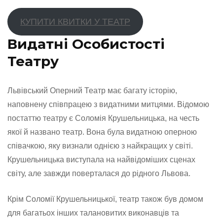
КУПИТИ КВИТКИ У ТЕАТР
Видатні Особистості
Театру
Львівський Оперний Театр має багату історію,
наповнену співпрацею з видатними митцями. Відомою
постаттю театру є Соломія Крушельницька, на честь
якої й названо театр. Вона була видатною оперною
співачкою, яку визнали однією з найкращих у світі.
Крушельницька виступала на найвідоміших сценах
світу, але завжди поверталася до рідного Львова.
Крім Соломії Крушельницької, театр також був домом
для багатьох інших талановитих виконавців та