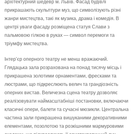
архітектурний шедевр м. Львів. Фасад будівлі
прикрашають скульптури муз, що символізують різні
жанри мистецтва, такі як музика, драма і комедія. В
центрі уваги фасаду розміщена статуя Слави з
пальмовою гілкою в руках — символ перемоги та
тріумфу мистецтва.
Інтер’єр оперного театру не менш вражаючий.
Глядацька зала розрахована на понад тисячу місць і
прикрашена золотими орнаментами, фресками та
люстрами, що підкреслюють велич та грандіозність
оперних вистав. Величезна сцена театру дозволяє
реалізовувати наймасштабніші постановки, включаючи
класичні опери, балети та сучасні мюзикли. Центральна
частина зали прикрашена вишуканими декоративними
елементами, позолотою та розкішними мармуровими