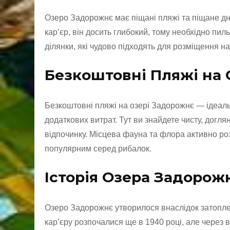
Озеро Задорожнє має піщані пляжі та піщане дн
кар’єр, він досить глибокий, тому необхідно пиль
ділянки, які чудово підходять для розміщення на
Безкоштовні Пляжі на
Безкоштовні пляжі на озері Задорожнє — ідеаль
додаткових витрат. Тут ви знайдете чисту, доглян
відпочинку. Місцева фауна та флора активно ро
популярним серед рибалок.
Історія Озера Задорож
Озеро Задорожнє утворилося внаслідок затоплен
кар’єру розпочалися ще в 1940 році, але через 