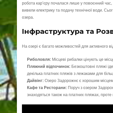
робота кар’єру почалася лише у повоєнний час, з 
вивели електрику та подачу технічної води. Сьог
озера.
Інфраструктура та Роз
На озері є багато можливостей для активного ві
Риболовля:
Місцеві рибалки цінують це місц
Пляжний відпочинок:
Безкоштовні пляжі іде
декілька платних пляжів з лежаками для біл
Дайвінг:
Озеро Задорожнє є хорошим місцем д
Кафе та Ресторани:
Поруч з озером Задорож
знаходяться також на платних пляжах, проте 