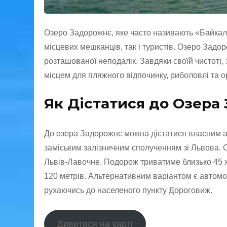
Озеро Задорожнє, яке часто називають «Байкал
місцевих мешканців, так і туристів. Озеро Задор
розташованої неподалік. Завдяки своїй чистоті,
місцем для пляжного відпочинку, риболовлі та ор
Як Дістатися до Озера
До озера Задорожнє можна дістатися власним а
заміським залізничним сполученням зі Львова. 
Львів-Лавочне. Подорож триватиме близько 45 х
120 метрів. Альтернативним варіантом є автом
рухаючись до населеного пункту Дороговиж.
Дивитися на карті