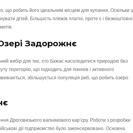
о, що робить його ідеальним місцем для купання. Оскільки 
нувати дітей. Більшість пляжів платні, проте є і безкоштовні
метів.
 Озері Задорожнє
ний вибір для тих, хто бажає насолодитися природою без
уту територію, що підходить для пікніків і активного
звиваються, збільшується популяція риб, що робить озеро
нє
ня Дроговизького вапнякового кар’єру. Роботи з розробки
військові дії підприємство було законсервовано. Основна