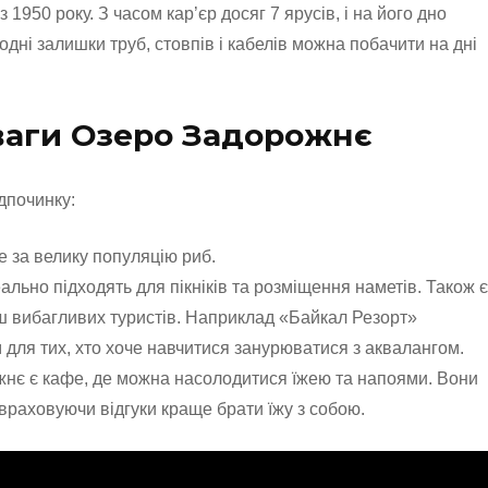
1950 року. З часом кар’єр досяг 7 ярусів, і на його дно
одні залишки труб, стовпів і кабелів можна побачити на дні
ваги Озеро Задорожнє
дпочинку:
е за велику популяцію риб.
ально підходять для пікніків та розміщення наметів. Також є
ьш вибагливих туристів. Наприклад «Байкал Резорт»
ля тих, хто хоче навчитися занурюватися з аквалангом.
нє є кафе, де можна насолодитися їжею та напоями. Вони
враховуючи відгуки краще брати їжу з собою.