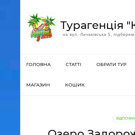
Перейти
к
содержимому
Турагенція "
(нажмите
на вул. Личаківська 5, підберем
Enter)
ГОЛОВНА
СТАТТІ
ОБРАТИ ТУР
МАГАЗИН
КОШИК
ВІДПОЧИН
Озеро Задорож