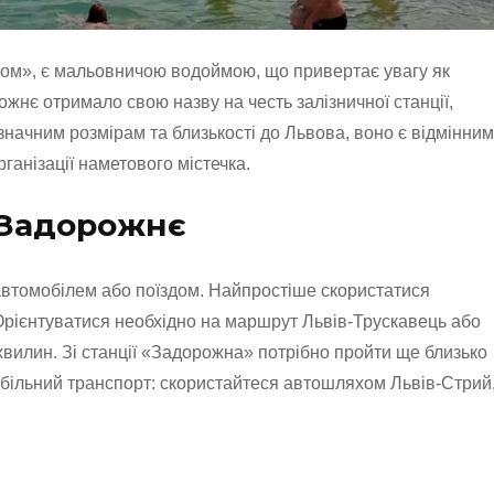
ом», є мальовничою водоймою, що привертає увагу як
ожнє отримало свою назву на честь залізничної станції,
 значним розмірам та близькості до Львова, воно є відмінним
ганізації наметового містечка.
 Задорожнє
втомобілем або поїздом. Найпростіше скористатися
Орієнтуватися необхідно на маршрут Львів-Трускавець або
вилин. Зі станції «Задорожна» потрібно пройти ще близько
обільний транспорт: скористайтеся автошляхом Львів-Стрий