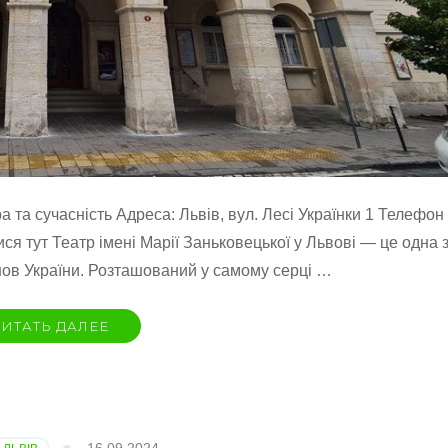
ра та сучасність Адреса: Львів, вул. Лесі Українки 1 Телефон
ися тут Театр імені Марії Заньковецької у Львові — це одна 
нов України. Розташований у самому серці …
ИТАТЬ ДАЛЕЕ
ької
16.09.2024