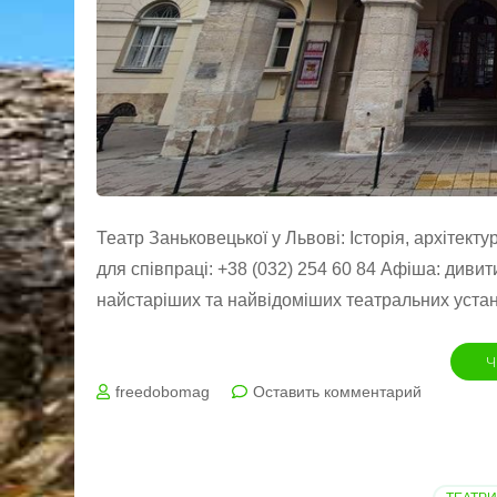
Театр Заньковецької у Львові: Історія, архітекту
для співпраці: +38 (032) 254 60 84 Афіша: дивит
найстаріших та найвідоміших театральних уста
Ч
на
freedobomag
Оставить комментарий
Театр
Заньковец
Львів
афіша