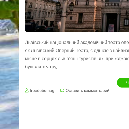
Львівський національний академічний театр опе
як Львівський Оперний Театр, є однією з найвиз
місце в серцях львів’ян і туристів, які приїжджаю
будівля театру, …
Ч
на
freedobomag
Оставить комментарий
Львівськи
Оперний
Театр
м.
Львів