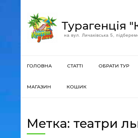
Перейти
к
содержимому
Турагенція "
(нажмите
на вул. Личаківська 5, підберем
Enter)
ГОЛОВНА
СТАТТІ
ОБРАТИ ТУР
МАГАЗИН
КОШИК
Метка:
театри ль