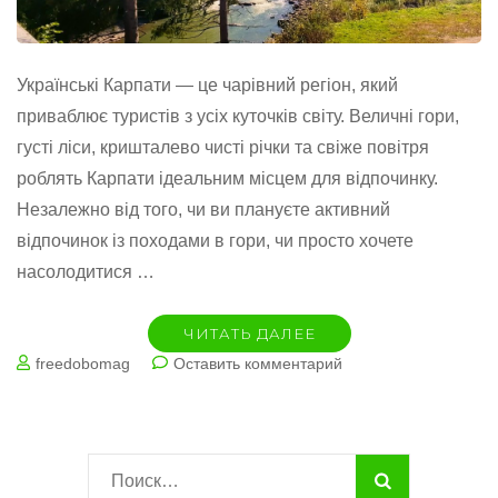
Українські Карпати — це чарівний регіон, який
приваблює туристів з усіх куточків світу. Величні гори,
густі ліси, кришталево чисті річки та свіже повітря
роблять Карпати ідеальним місцем для відпочинку.
Незалежно від того, чи ви плануєте активний
відпочинок із походами в гори, чи просто хочете
насолодитися …
ЧИТАТЬ ДАЛЕЕ
на
freedobomag
Оставить комментарий
Оренда
Житла
в
Карпатах:
Найти:
Ідеальний