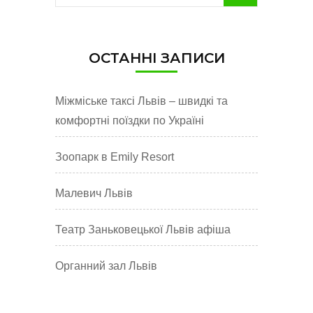
Відпочинок
у
Серці
Українських
ОСТАННІ ЗАПИСИ
Гір
Міжміське таксі Львів – швидкі та
комфортні поїздки по Україні
Зоопарк в Emily Resort
Малевич Львів
Театр Заньковецької Львів афіша
Органний зал Львів