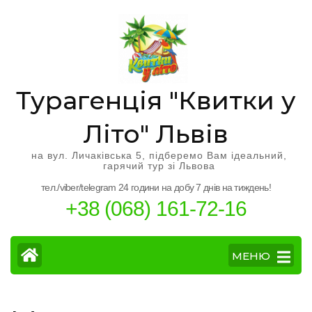
Перейти
к
содержимому
(нажмите
Enter)
Турагенція "Квитки у
Літо" Львів
на вул. Личаківська 5, підберемо Вам ідеальний,
гарячий тур зі Львова
тел./viber/telegram 24 години на добу 7 днів на тиждень!
+38 (068) 161-72-16
МЕНЮ