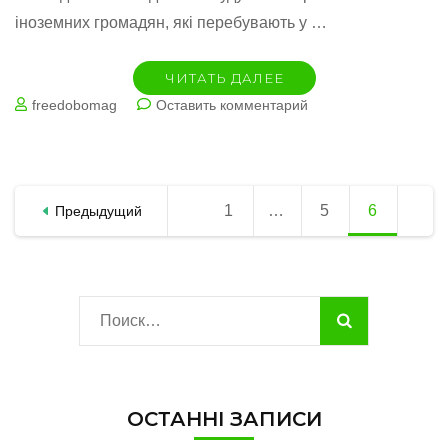
іноземних громадян, які перебувають у …
ЧИТАТЬ ДАЛЕЕ
на
freedobomag
Оставить комментарий
Туреччина
закривається
на
локдаун.
Пагинация
Що
1
Страница
…
5
Страница
6
Страница
Предыдущий
записей
буде
з
туристами
Найти:
ОСТАННІ ЗАПИСИ