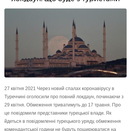
українців
під
час
в’їзду
до
країни
27 квітня 2021 Через новий спалах коронавірусу в
Туреччині оголосили про повний локдаун, починаючи з
29 квітня. Обмеження триватимуть до 17 травня. Про
це повідомили представники турецької влади. Як
йдеться в повідомленні турецького уряду, обмеження
комендантської години не будуть поширюватися на