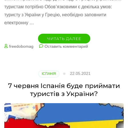
туристам потрібно Обов’язковими є декілька умов:
туристу з України у Грецію, необхідно заповнити
електронну …
ЧИТАТЬ ДАЛЕЕ
на
freedobomag
Оставить комментарий
Українців
туристів
пустять
в
22.05.2021
ІСПАНІЯ
Грецію!
7 червня Іспанія буде приймати
туристів з України?