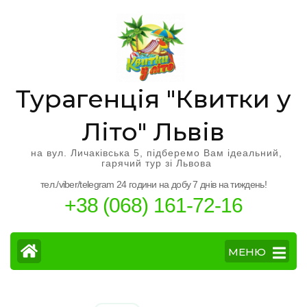
Перейти
к
содержимому
(нажмите
Enter)
Турагенція "Квитки у
Літо" Львів
на вул. Личаківська 5, підберемо Вам ідеальний,
гарячий тур зі Львова
тел./viber/telegram 24 години на добу 7 днів на тиждень!
+38 (068) 161-72-16
МЕНЮ