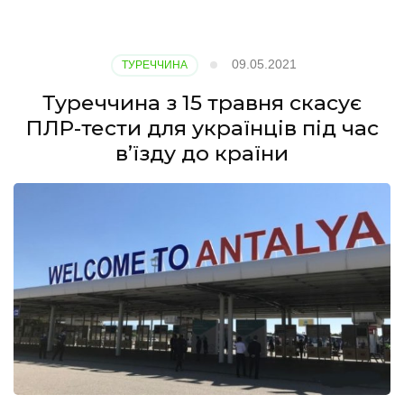
червня
Іспанія
буде
09.05.2021
ТУРЕЧЧИНА
приймати
туристів
Туреччина з 15 травня скасує
з
ПЛР-тести для українців під час
України?
в’їзду до країни