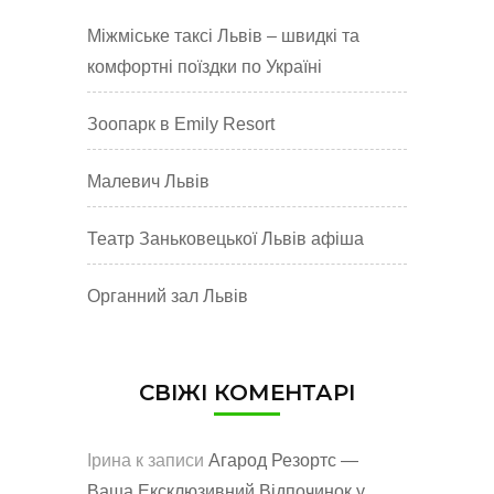
Міжміське таксі Львів – швидкі та
комфортні поїздки по Україні
Зоопарк в Emily Resort
Малевич Львів
Театр Заньковецької Львів афіша
Органний зал Львів
СВІЖІ КОМЕНТАРІ
Ірина
к записи
Агарод Резортс —
Ваша Ексклюзивний Відпочинок у