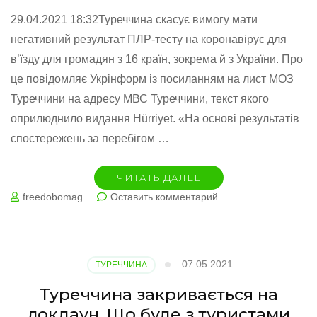
29.04.2021 18:32Туреччина скасує вимогу мати
негативний результат ПЛР-тесту на коронавірус для
в’їзду для громадян з 16 країн, зокрема й з України. Про
це повідомляє Укрінформ із посиланням на лист МОЗ
Туреччини на адресу МВС Туреччини, текст якого
оприлюднило видання Hürriyet. «На основі результатів
спостережень за перебігом …
ЧИТАТЬ ДАЛЕЕ
на
freedobomag
Оставить комментарий
Туреччина
з
15
травня
07.05.2021
ТУРЕЧЧИНА
скасує
ПЛР-
Туреччина закривається на
тести
локдаун. Що буде з туристами
для