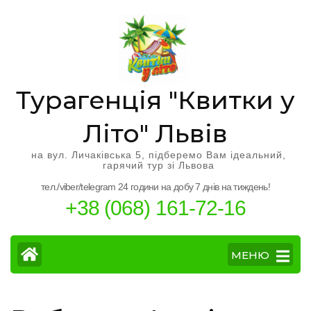
Перейти
к
содержимому
(нажмите
Enter)
Турагенція "Квитки у
Літо" Львів
на вул. Личаківська 5, підберемо Вам ідеальний,
гарячий тур зі Львова
тел./viber/telegram 24 години на добу 7 днів на тиждень!
+38 (068) 161-72-16
МЕНЮ