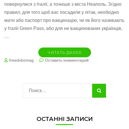
повернулися з Італії, а точніше з міста Неаполь. Згідно
правил, для того щоб вас посадили у літак, необхідно
мати або паспорт про вакцинацію, чи як його називають
у Італії Green Pass, або для не вакцинованих українців,
…
ЧИТАТЬ ДАЛЕЕ
на
freedobomag
Оставить комментарий
Де
безкоштовно
зробити
ПЛР
Найти:
тест
у
Італії
(різні
міста)
ОСТАННІ ЗАПИСИ