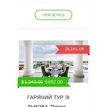
VIEW DETAILS
28.24%
Off
$
1,243.00
$
892.00
ГАРЯЧИЙ ТУР ЗІ
ЛЬВОВА Throne