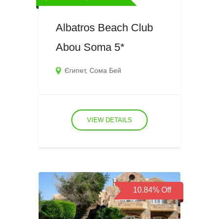
Albatros Beach Club
Abou Soma 5*
Єгипет
,
Сома Бей
VIEW DETAILS
10.84%
Off