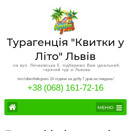
Перейти
к
содержимому
(нажмите
Enter)
Турагенція "Квитки у
Літо" Львів
на вул. Личаківська 5, підберемо Вам ідеальний,
гарячий тур зі Львова
тел./viber/telegram 24 години на добу 7 днів на тиждень!
+38 (068) 161-72-16
МЕНЮ