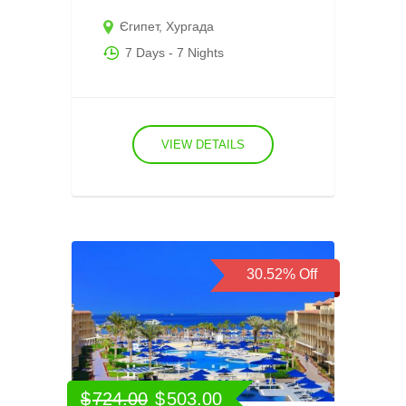
Єгипет
,
Хургада
7 Days
- 7 Nights
VIEW DETAILS
30.52%
Off
$
724.00
$
503.00