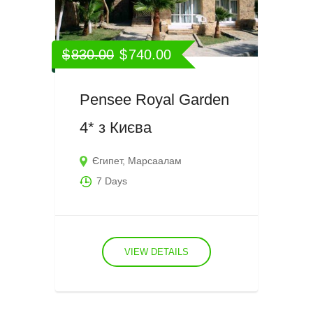
$
830.00
$
740.00
Pensee Royal Garden
4* з Києва
Єгипет
,
Марсаалам
7 Days
VIEW DETAILS