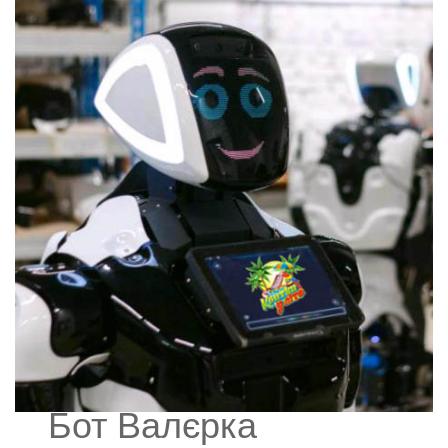
Бот Валєрка