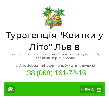
Перейти
к
содержимому
(нажмите
Enter)
Турагенція "Квитки у
Літо" Львів
на вул. Личаківська 5, підберемо Вам ідеальний,
гарячий тур зі Львова
тел./viber/telegram 24 години на добу 7 днів на тиждень!
+38 (068) 161-72-16
МЕНЮ