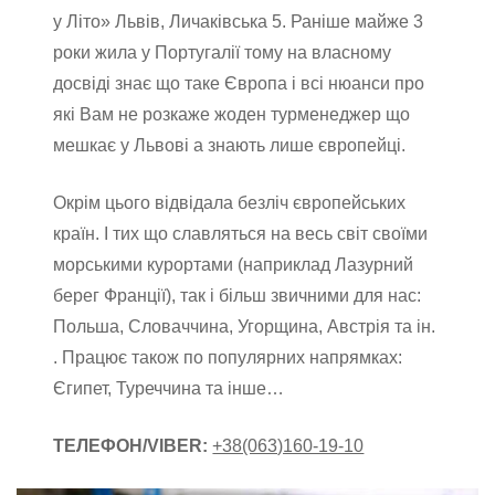
у Літо» Львів, Личаківська 5. Раніше майже 3
роки жила у Португалії тому на власному
досвіді знає що таке Європа і всі нюанси про
які Вам не розкаже жоден турменеджер що
мешкає у Львові а знають лише європейці.
Окрім цього відвідала безліч європейських
країн. І тих що славляться на весь світ своїми
морськими курортами (наприклад Лазурний
берег Франції), так і більш звичними для нас:
Польша, Словаччина, Угорщина, Австрія та ін.
. Працює також по популярних напрямках:
Єгипет, Туреччина та інше…
ТЕЛЕФОН/VIBER:
+38(063)160-19-10