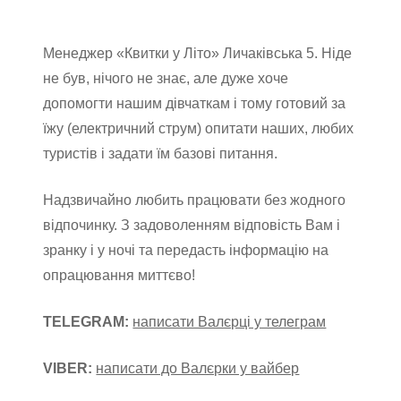
Менеджер «Квитки у Літо» Личаківська 5. Ніде
не був, нічого не знає, але дуже хоче
допомогти нашим дівчаткам і тому готовий за
їжу (електричний струм) опитати наших, любих
туристів і задати їм базові питання.
Надзвичайно любить працювати без жодного
відпочинку. З задоволенням відповість Вам і
зранку і у ночі та передасть інформацію на
опрацювання миттєво!
TELEGRAM:
написати Валєрці у телеграм
VIBER:
написати до Валєрки у вайбер