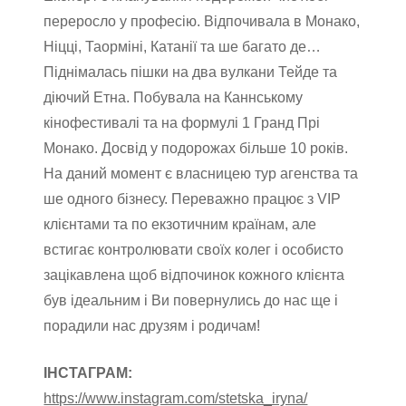
переросло у професію. Відпочивала в Монако,
Ніцці, Таорміні, Катанії та ше багато де…
Піднімалась пішки на два вулкани Тейде та
діючий Етна. Побувала на Каннському
кінофестивалі та на формулі 1 Гранд Прі
Монако. Досвід у подорожах більше 10 років.
На даний момент є власницею тур агенства та
ше одного бізнесу. Переважно працює з VIP
клієнтами та по екзотичним країнам, але
встигає контролювати своїх колег і особисто
зацікавлена щоб відпочинок кожного клієнта
був ідеальним і Ви повернулись до нас ще і
порадили нас друзям і родичам!
ІНСТАГРАМ:
https://www.instagram.com/stetska_iryna/